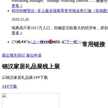
Purchasing Manager、Strategic Sourcing Director…
更多 +
和济街瞭望台 | 史上最全瑞典零售市场业务汇编（实地图
2019.11.26
瑞典虽只有1011万人口，但确是北欧最大的经济体，
更多 +
4
/27
<<
1
2
3
4
5
6
7
8
...
27
>>
270条
上一页
下一页
常用链接
观众预先登记
展位申请
锦汉家居礼品展线上展
APP下载