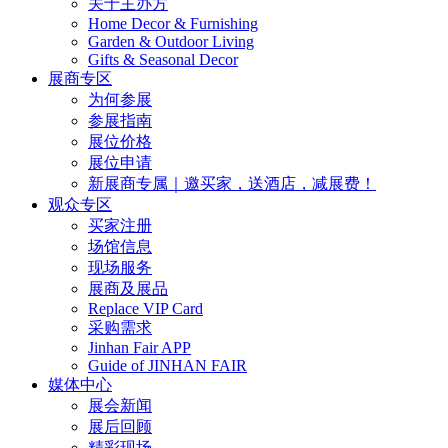
关于主办方
Home Decor & Furnishing
Garden & Outdoor Living
Gifts & Seasonal Decor
展商专区
为何参展
参展指南
展位价格
展位申请
新展商专属｜邀买家，送酒店，减展费！
观众专区
买家注册
场馆信息
现场服务
展商及展品
Replace VIP Card
采购需求
Jinhan Fair APP
Guide of JINHAN FAIR
媒体中心
展会新闻
展后回顾
精彩现场