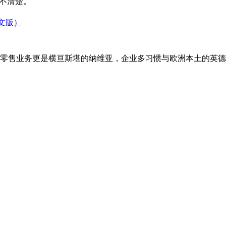
…傻傻分不清楚。
文版）
原创零售业务更是横亘斯堪的纳维亚，企业多习惯与欧洲本土的英