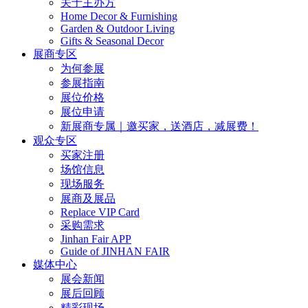
关于主办方
Home Decor & Furnishing
Garden & Outdoor Living
Gifts & Seasonal Decor
展商专区
为何参展
参展指南
展位价格
展位申请
新展商专属｜邀买家，送酒店，减展费！
观众专区
买家注册
场馆信息
现场服务
展商及展品
Replace VIP Card
采购需求
Jinhan Fair APP
Guide of JINHAN FAIR
媒体中心
展会新闻
展后回顾
精彩现场