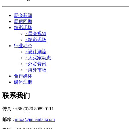
展会新闻
展后回顾
精彩现场
·
展会视频
·
精彩现场
行业动态
·
设计潮流
·
大买家动态
·
外贸资讯
·
海外市场
合作媒体
媒体注册
联系我们
传真 : +86 (0)20 8989 9111
邮箱 :
info2@jinhanfair.com