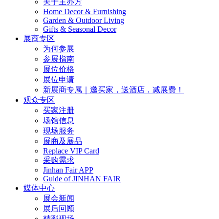
关于主办方
Home Decor & Furnishing
Garden & Outdoor Living
Gifts & Seasonal Decor
展商专区
为何参展
参展指南
展位价格
展位申请
新展商专属｜邀买家，送酒店，减展费！
观众专区
买家注册
场馆信息
现场服务
展商及展品
Replace VIP Card
采购需求
Jinhan Fair APP
Guide of JINHAN FAIR
媒体中心
展会新闻
展后回顾
精彩现场