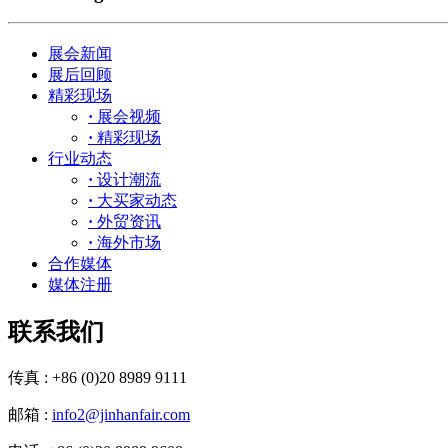
展会新闻
展后回顾
精彩现场
·
展会视频
·
精彩现场
行业动态
·
设计潮流
·
大买家动态
·
外贸资讯
·
海外市场
合作媒体
媒体注册
联系我们
传真 : +86 (0)20 8989 9111
邮箱 :
info2@jinhanfair.com