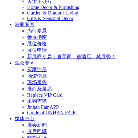
关于主办方
Home Decor & Furnishing
Garden & Outdoor Living
Gifts & Seasonal Decor
展商专区
为何参展
参展指南
展位价格
展位申请
新展商专属｜邀买家，送酒店，减展费！
观众专区
买家注册
场馆信息
现场服务
展商及展品
Replace VIP Card
采购需求
Jinhan Fair APP
Guide of JINHAN FAIR
媒体中心
展会新闻
展后回顾
精彩现场