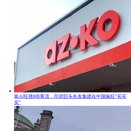
靠AI狂揽8倍客流，印尼巨头长友集团在中国疯狂“买买
买”