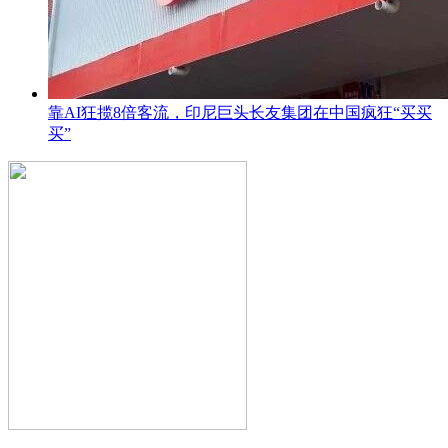
靠AI狂揽8倍客流，印尼巨头长友集团在中国疯狂“买买
买”