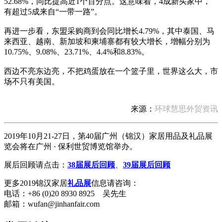
52.68%，同比提高近1个百分点。这意味着，4成新买家中，
有超过5成来自“一带一路”。
再进一步看，东盟采购商到会同比增长4.79%，其中泰国、马
来西亚、越南、新加坡和柬埔寨都有较大增长，增幅分别为
10.75%、9.08%、23.71%、4.4%和8.83%。
西边不亮东边亮，不把鸡蛋放在一个篮子里，世界这么大，市
场不只有美国。
来源：
环球慧思外贸资讯
2019年10月21-27日，第40届广州（锦汉）家居用品及礼品展
览会将在广州 · 保利世贸博览馆举办。
展后回顾请点击：
38届展后回顾
、
39届展后回顾
更多2019锦汉家居
礼品展
信息请咨询：
电话：+86 (0)20 8930 8925 吴先生
邮箱：wufan@jinhanfair.com