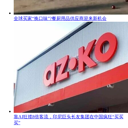
全球买家“换口味”?餐厨用品供应商迎来新机会
靠AI狂揽8倍客流，印尼巨头长友集团在中国疯狂“买买
买”