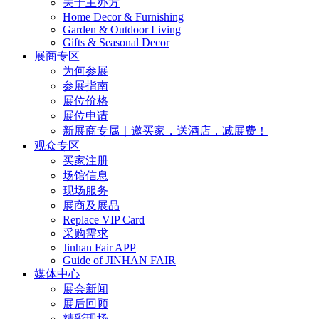
关于主办方
Home Decor & Furnishing
Garden & Outdoor Living
Gifts & Seasonal Decor
展商专区
为何参展
参展指南
展位价格
展位申请
新展商专属｜邀买家，送酒店，减展费！
观众专区
买家注册
场馆信息
现场服务
展商及展品
Replace VIP Card
采购需求
Jinhan Fair APP
Guide of JINHAN FAIR
媒体中心
展会新闻
展后回顾
精彩现场