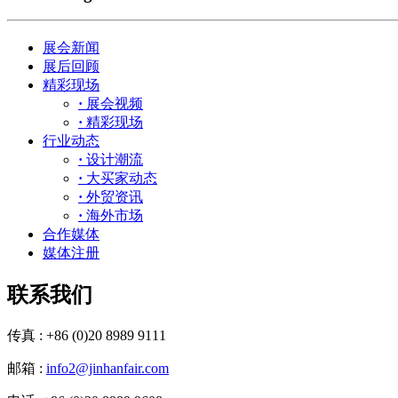
展会新闻
展后回顾
精彩现场
·
展会视频
·
精彩现场
行业动态
·
设计潮流
·
大买家动态
·
外贸资讯
·
海外市场
合作媒体
媒体注册
联系我们
传真 : +86 (0)20 8989 9111
邮箱 :
info2@jinhanfair.com