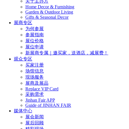
关于主办方
Home Decor & Furnishing
Garden & Outdoor Living
Gifts & Seasonal Decor
展商专区
为何参展
参展指南
展位价格
展位申请
新展商专属｜邀买家，送酒店，减展费！
观众专区
买家注册
场馆信息
现场服务
展商及展品
Replace VIP Card
采购需求
Jinhan Fair APP
Guide of JINHAN FAIR
媒体中心
展会新闻
展后回顾
精彩现场