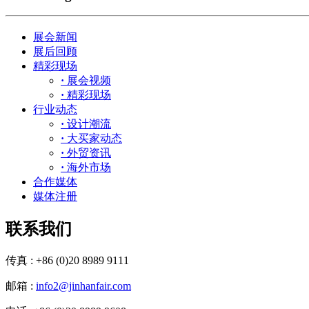
展会新闻
展后回顾
精彩现场
·
展会视频
·
精彩现场
行业动态
·
设计潮流
·
大买家动态
·
外贸资讯
·
海外市场
合作媒体
媒体注册
联系我们
传真 : +86 (0)20 8989 9111
邮箱 :
info2@jinhanfair.com