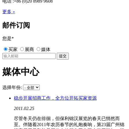
电话 :+86 (0)20 8989 9608
更多 »
邮件订阅
您是
*
买家
展商
媒体
媒体中心
选择年份:
稳步开展招商工作，全方位开拓买家资源
2011.02.25
尽管冬天仍在徘徊，但保利锦汉展览的春天已悄然而
至。伴随着2011年农历春节的礼炮奏响，第23届广州锦