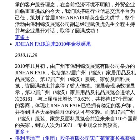
承的客户服务理念，在当前经济环境不明朗，外贸企业
面临重重挑战的今天，我们以搭建行业信息交流平台为
己任，策划了首届JINHANFAIR精英企业大讲堂，整个
活动由保利锦汉展览公司副总经理武俊虎先生全程主持
并与企业展开对话，取得了圆满成功！
更多 +
JINHAN FAIR迎来2010年金秋硕果
2010.11.29
2010年11月初，由广州市保利锦汉展览有限公司举办的
JINHAN FAIR，包括第22届广州（锦汉）家居用品及礼
品展览会、第17届广州（锦汉）服装、家纺及面料展
览，皆圆满结束并赢得了骄人佳绩。据展会现场数据显
示，第22届广州（锦汉）家居用品及礼品展览会进馆人
次36161，与上届相比增长了8.62%，共接待157个国家
的客商，体现出JINHAN FAIR已经拥有稳定的客户群，
并得到世界大采购商群体的认可与依赖。而第17届广州
（锦汉）服装、家纺及面料展览会共迎来来自110个国家
的买家，到访人次为15071，专业观众比例较高。
更多 +
保利房地产（集团）股份有限公司宋广菊董事长视察锦