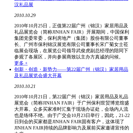
汉礼品展
2010.10.29
2010年10月25日，正值第22届广州（锦汉）家居用品及
礼品展览会（简称JINHAN FAIR）开展期间，中国保利
集团党委常委，保利房地产（集团）股份有限公司董事
长、广州市保利锦汉展览有限公司董事长宋广菊女士莅
临展会现场，在展览公司领导武俊虎副总经理的陪同下
参观了各展区，并向参展商致以主办方真诚的问候。
更多 +
创新・创造・新势力――第22届广州（锦汉）家居用品
及礼品展览会盛大开幕
2010.10.21
2010年10月21日，第22届广州（锦汉）家居用品及礼品
展览会（简称JINHAN FAIR）于广州保利世贸博览馆盛
大开幕。众多买家准时汇集于现场办证处，会场内人流
也是络绎不绝。由于广交会10月23日举行，因此，21-22
日到会的买家都是JINHAN FAIR固有客户，这体现了
JINHAN FAIR持续的品牌影响力及展前买家邀请宣传的