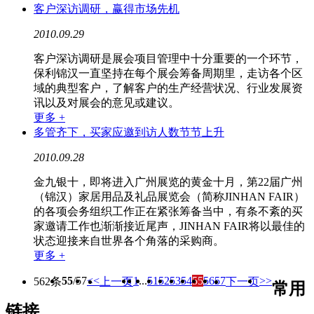
客户深访调研，赢得市场先机
2010.09.29
客户深访调研是展会项目管理中十分重要的一个环节，
保利锦汉一直坚持在每个展会筹备周期里，走访各个区
域的典型客户，了解客户的生产经营状况、行业发展资
讯以及对展会的意见或建议。
更多 +
多管齐下，买家应邀到访人数节节上升
2010.09.28
金九银十，即将进入广州展览的黄金十月，第22届广州
（锦汉）家居用品及礼品展览会（简称JINHAN FAIR）
的各项会务组织工作正在紧张筹备当中，有条不紊的买
家邀请工作也渐渐接近尾声，JINHAN FAIR将以最佳的
状态迎接来自世界各个角落的采购商。
更多 +
55
/57
<<
1
...
51
52
53
54
55
56
57
>>
562条
上一页
下一页
常用
链接