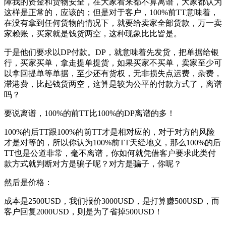
障我的资金和货物安全，在大家看来都不算离谱，大家都认为
这样是正常的，应该的；但是对于客户，100%前TT意味着，
在没有拿到任何货物的情况下，就要给卖家全部货款，万一卖
家赖账，买家就是钱货两空，这种现象比比皆是。
于是他们要求以DP付款。DP，就意味着先发货，把单据给银
行，买家买单，拿走提单提货，如果买家不买单，卖家至少可
以拿回提单等单据，至少还有货权，无非损失点运费，杂费，
滞港费，比起钱货两空，这算是较为公平的付款方式了，离谱
吗？
要说离谱，100%的前TT比100%的DP离谱的多！
100%的后TT跟100%的前TT才是相对应的，对于对方的风险
才是对等的，所以你认为100%前TT天经地义，那么100%的后
TT也是公道非常，毫不离谱，你如何就凭借客户要求此类付
款方式就判断对方是骗子呢？对方是骗子，你呢？
然后是价格：
成本是2500USD，我们报价3000USD，是打算赚500USD，而
客户回复2000USD，则是为了省掉500USD！