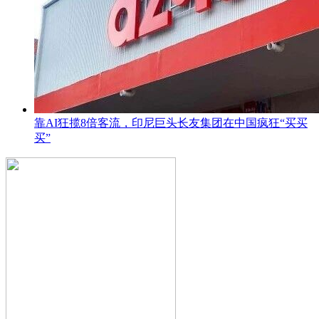
靠AI狂揽8倍客流，印尼巨头长友集团在中国疯狂“买买
买”